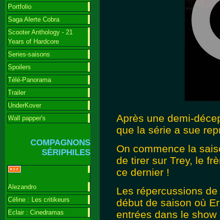
Portfolio
Saga Alerte Cobra
Scooter Anthology - 21
Years of Hardcore
Series-saisons
Spoilers
Télé-Panorama
Trailer
UnderKover
Après une demi-décept
Wall papper's
que la série a sue re
COMPAGNONS
On commence la saison 
SÉRIPHILES
de tirer sur Trey, le f
ce dernier !
Alezandro
Les répercussions de 
Céline : Les critikeurs
début de saison où Er
Eclair : Cinedramas
entrées dans le show 