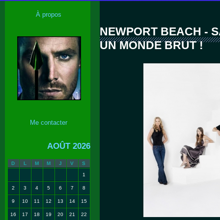
À propos
NEWPORT BEACH - S
UN MONDE BRUT !
Me contacter
AOÛT 2026
D
L
M
M
J
V
S
1
2
3
4
5
6
7
8
9
10
11
12
13
14
15
16
17
18
19
20
21
22