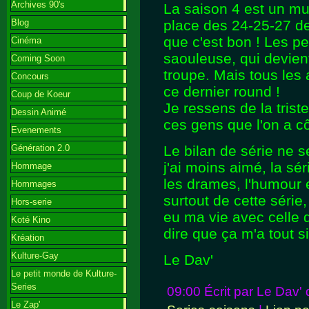
Archives 90's
La saison 4 est un mu
Blog
place des 24-25-27 d
que c'est bon ! Les pe
Cinéma
saouleuse, qui devien
Coming Soon
troupe. Mais tous les
Concours
ce dernier round !
Coup de Koeur
Je ressens de la triste
Dessin Animé
ces gens que l'on a cô
Evenements
Génération 2.0
Le bilan de série ne 
j'ai moins aimé, la sér
Hommage
les drames, l'humour e
Hommages
surtout de cette séri
Hors-serie
eu ma vie avec celle 
Koté Kino
dire que ça m'a tout s
Kréation
Kulture-Gay
Le Dav'
Le petit monde de Kulture-
Series
09:00 Écrit par Le Dav'
Le Zap'