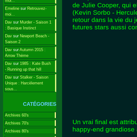
moi...
de Julie Cooper, qui e
Emeline
sur
Retrouvez-
(Kevin Sorbo - Hercul
moi...
retour dans la vie du
Dav
sur
Murder - Saison 1
futures stars aussi c
: Basique Instinct
Dav
sur
Newport Beach -
Saison 2
Dav
sur
Autumn 2015 :
Arrow Thème
Dav
sur
1985 : Kate Bush
- Running up that hill
Dav
sur
Stalker - Saison
Unique : Harcèlement
sous...
CATÉGORIES
Archives 60's
Un vrai final est attri
Archives 70's
happy-end grandiose 
Archives 80's