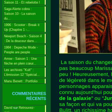
Saison 11 - Et rebelotte !
Saga Alerte cobra :
Saison 10 - La saison
du...
1996 : Scooter - Break it
Up (Chapitre 1 -...
Newport Beach - Saison 4
: De la douceur dans...
1984 : Depeche Mode -
People are people
Arrow - Saison 1 : Une
La saison du changeme
flèche en plein cœur...
pas beaucoup Marissa, 
Les archives "Kult" :
peu ! Heureusement, M
L'émission 12 "Spécial...
de légèreté dans le 
Manu Benett : Portfolio
personnages apparais
connu aujourd'hui pour
COMMENTAIRES
de la galaxie
" ou "
Jur
RÉCENTS
sa façon et qui va pou
David
sur
Retrouvez-
Bulitt, un richissime