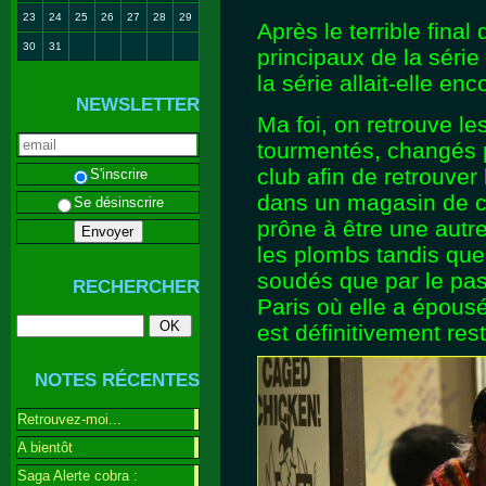
23
24
25
26
27
28
29
Après le terrible fina
30
31
principaux de la série
la série allait-elle en
NEWSLETTER
Ma foi, on retrouve le
tourmentés, changés pa
club afin de retrouver
S'inscrire
dans un magasin de c
Se désinscrire
prône à être une autr
les plombs tandis qu
soudés que par le pas
RECHERCHER
Paris où elle a épous
est définitivement r
NOTES RÉCENTES
Retrouvez-moi...
A bientôt
Saga Alerte cobra :