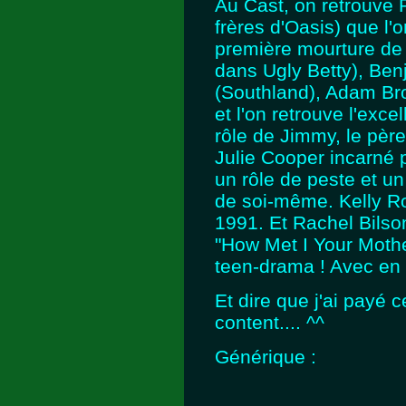
Au Cast, on retrouve 
frères d'Oasis) que l
première mourture de 
dans Ugly Betty), Be
(Southland), Adam Bro
et l'on retrouve l'ex
rôle de Jimmy, le père
Julie Cooper incarné p
un rôle de peste et u
de soi-même. Kelly Ro
1991. Et Rachel Bilso
"How Met I Your Mothe
teen-drama ! Avec en g
Et dire que j'ai payé c
content.... ^^
Générique :