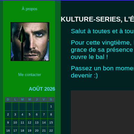
À propos
KULTURE-SERIES, L'
Salut à toutes et à tou
Pour cette vingtième, 
grace de sa présence 
ouvre le bal !
Passez un bon moment
devenir :)
Me contacter
AOÛT 2026
D
L
M
M
J
V
S
1
2
3
4
5
6
7
8
9
10
11
12
13
14
15
16
17
18
19
20
21
22