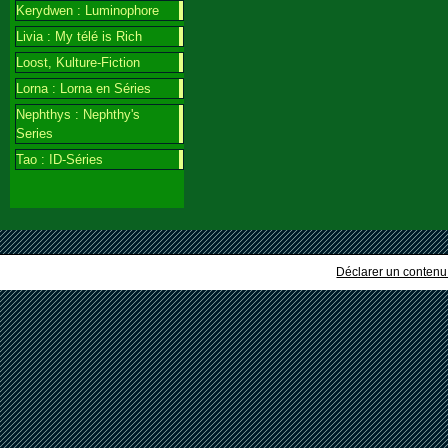
Kerydwen : Luminophore
Livia : My télé is Rich
Loost, Kulture-Fiction
Lorna : Lorna en Séries
Nephthys : Nephthy's
Series
Tao : ID-Séries
Déclarer un contenu i